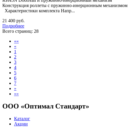
RH45N DoorHan и пружинно-инерционный механизм
Конструкция роллеты с пружинно-инерционным механизмом
Характеристики комплекта Напр...
21 400 руб.
Подробнее
Всего страниц:
28
««
«
1
2
3
4
5
6
7
»
»»
ООО «Оптимал Стандарт»
Каталог
Акции