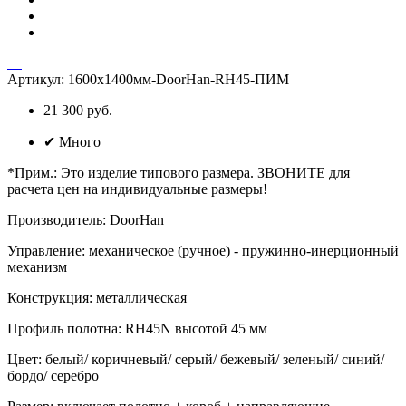
Артикул:
1600х1400мм-DoorHan-RH45-ПИМ
21 300 руб.
✔
Много
*Прим.
:
Это изделие типового размера. ЗВОНИТЕ для
расчета цен на индивидуальные размеры!
Производитель
:
DoorHan
Управление
:
механическое (ручное) - пружинно-инерционный
механизм
Конструкция
:
металлическая
Профиль полотна
:
RH45N высотой 45 мм
Цвет
:
белый/ коричневый/ серый/ бежевый/ зеленый/ синий/
бордо/ серебро