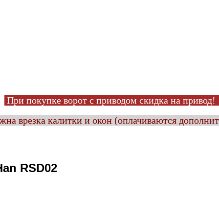
При покупке ворот с приводом
скидка на привод
на врезка калитки и окон (оплачиваются дополни
Han RSD02