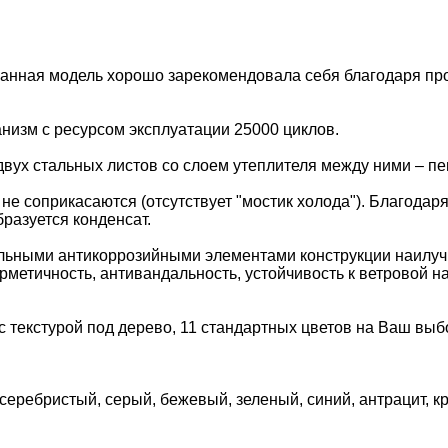
Данная модель хорошо зарекомендовала себя благодаря про
анизм с ресурсом эксплуатации 25000 циклов.
двух стальных листов со слоем утеплителя между ними – п
е соприкасаются (отсутствует "мостик холода"). Благодаря
разуется конденсат.
тальными антикоррозийными элементами конструкции наилу
метичность, антивандальность, устойчивость к ветровой на
 с текстурой под дерево, 11 стандартных цветов на Ваш выб
 серебристый, серый, бежевый, зеленый, синий, антрацит, 