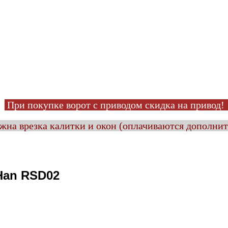
При покупке ворот с приводом
скидка на привод
на врезка калитки и окон (оплачиваются дополни
Han RSD02