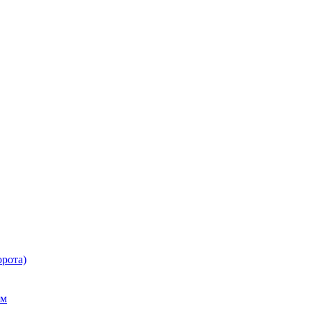
рота)
ем