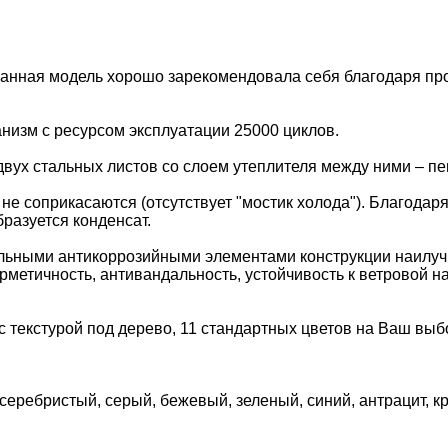
Данная модель хорошо зарекомендовала себя благодаря про
анизм с ресурсом эксплуатации 25000 циклов.
двух стальных листов со слоем утеплителя между ними – п
е соприкасаются (отсутствует "мостик холода"). Благодаря
разуется конденсат.
тальными антикоррозийными элементами конструкции наилу
метичность, антивандальность, устойчивость к ветровой на
 с текстурой под дерево, 11 стандартных цветов на Ваш выб
 серебристый, серый, бежевый, зеленый, синий, антрацит, 