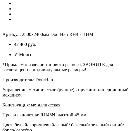
Артикул:
2500х2400мм-DoorHan-RH45-ПИМ
42 400 руб.
✔
Много
*Прим.
:
Это изделие типового размера. ЗВОНИТЕ для
расчета цен на индивидуальные размеры!
Производитель
:
DoorHan
Управление
:
механическое (ручное) - пружинно-инерционный
механизм
Конструкция
:
металлическая
Профиль полотна
:
RH45N высотой 45 мм
Цвет
:
белый/ коричневый/ серый/ бежевый/ зеленый/ синий/
бордо/ серебро