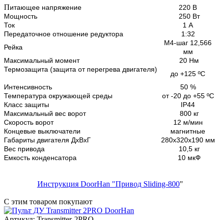
П
итающее напряжение
220 В
Мощность
250 Вт
Ток
1 А
Передаточное отношение редуктора
1:32
М4-шаг 12,566
Рейка
мм
Максимальный момент
20 Нм
Термозащита (защита от перегрева двигателя)
до +125 ºС
Интенсивность
50 %
Температура окружающей среды
от -20 до +55 ºС
Класс защиты
IP44
Максимальный вес ворот
800 кг
Скорость ворот
12 м/мин
Концевые выключатели
магнитные
Габариты двигателя ДхВхГ
280х320х190 мм
Вес привода
10,5 кг
Емкость конденсатора
10 мкФ
Инструкция DoorHan "Привод Sliding-800
"
С этим товаром покупают
Артикул: Transmitter-2PRO